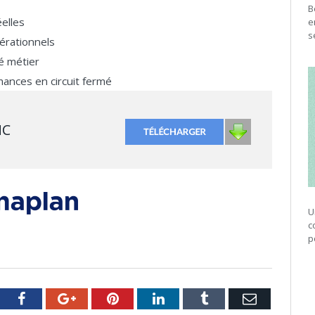
B
elles
e
s
pérationnels
té métier
ances en circuit fermé
NC
U
c
p
tter
Facebook
Google+
Pinterest
LinkedIn
Tumblr
Email