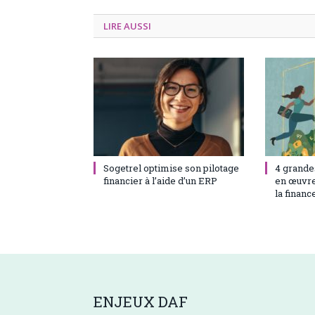
LIRE AUSSI
23 juin 2021
0
23 juin 20
Sogetrel optimise son pilotage
4 grandes
financier à l’aide d’un ERP
en œuvre
la financ
ENJEUX
DAF