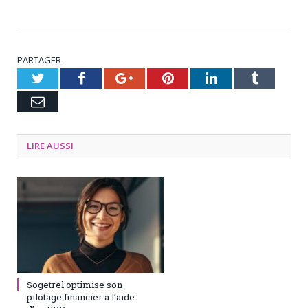
PARTAGER
Twitter
Facebook
Google+
Pinterest
LinkedIn
Tumblr
Email
LIRE AUSSI
23 juin 2021
0
Sogetrel optimise son
pilotage financier à l’aide