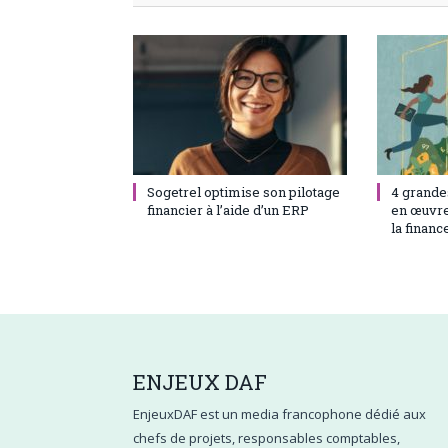
23 juin 2021
0
23 juin 20
Sogetrel optimise son pilotage
4 grandes
financier à l’aide d’un ERP
en œuvre
la financ
ENJEUX
DAF
EnjeuxDAF est un media francophone dédié aux
chefs de projets, responsables comptables,