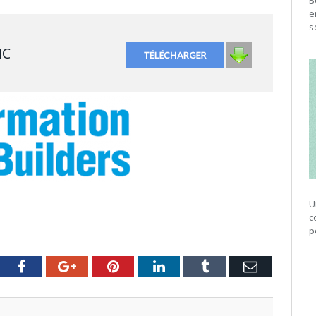
B
e
s
NC
U
c
p
tter
Facebook
Google+
Pinterest
LinkedIn
Tumblr
Email